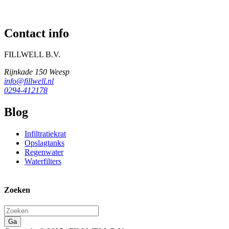
Contact info
FILLWELL B.V.
Rijnkade 150 Weesp
info@fillwell.nl
0294-412178
Blog
Infiltratiekrat
Opslagtanks
Regenwater
Waterfilters
Zoeken
Ga