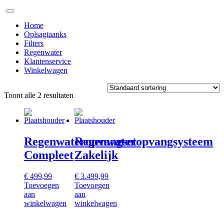
Doorgaan
naar
Home
inhoud
Oplsagtaanks
Filters
Regenwater
Klantenservice
Winkelwagen
Toont alle 2 resultaten
Regenwateropvangset
Regenwateropvangsysteem
Compleet
Zakelijk
€
499,99
€
3.499,99
Toevoegen
Toevoegen
aan
aan
winkelwagen
winkelwagen